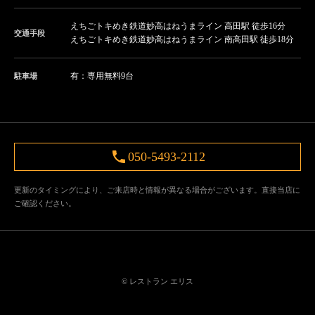
えちごトキめき鉄道妙高はねうまライン 高田駅 徒歩16分
交通手段
えちごトキめき鉄道妙高はねうまライン 南高田駅 徒歩18分
有：専用無料9台
駐車場
050-5493-2112
更新のタイミングにより、ご来店時と情報が異なる場合がございます。直接当店に
ご確認ください。
© レストラン エリス