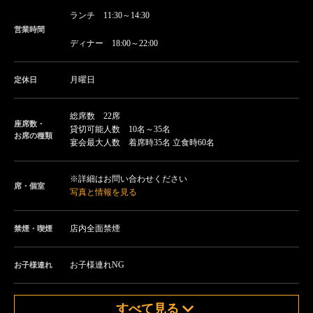
ランチ 11:30～14:30
営業時間
ディナー 18:00～22:00
月曜日
定休日
総席数 22席
座席数・
貸切可能人数 10名～35名
お席の種類
宴会最大人数 着席時35名 立食時60名
※詳細はお問い合わせください
席・個室
写真と情報を見る
店内全面禁煙
禁煙・喫煙
お子様連れNG
お子様連れ
すべて見る