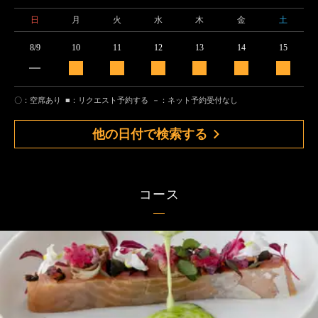
日
月
火
水
木
金
土
8/9
10
11
12
13
14
15
〇：空席あり
■：リクエスト予約する
－：ネット予約受付なし
他の日付で検索する
コース